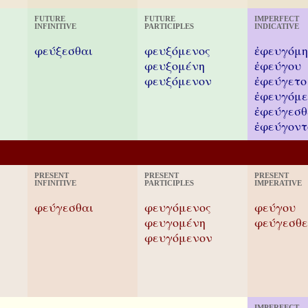
FUTURE
FUTURE
IMPERFECT
INFINITIVE
PARTICIPLES
INDICATIVE
φεύξεσθαι
φευξόμενος
ἐφευγόμ
φευξομένη
ἐφεύγου
φευξόμενον
ἐφεύγετο
ἐφευγόμ
ἐφεύγεσθ
ἐφεύγοντ
PRESENT
PRESENT
PRESENT
INFINITIVE
PARTICIPLES
IMPERATIVE
φεύγεσθαι
φευγόμενος
φεύγου
φευγομένη
φεύγεσθε
φευγόμενον
IMPERFECT