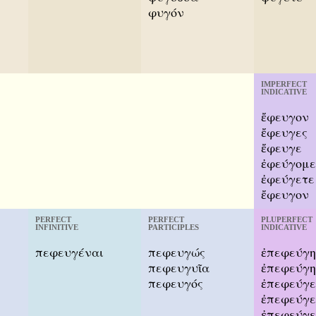
φυγόν
IMPERFECT
INDICATIVE
ἔφευγον
ἔφευγες
ἔφευγε
ἐφεύγομ
ἐφεύγετε
ἔφευγον
PERFECT
PERFECT
PLUPERFECT
INFINITIVE
PARTICIPLES
INDICATIVE
πεφευγέναι
πεφευγώς
ἐπεφεύγη
πεφευγυῖα
ἐπεφεύγη
πεφευγός
ἐπεφεύγε
ἐπεφεύγ
ἐπεφεύγε