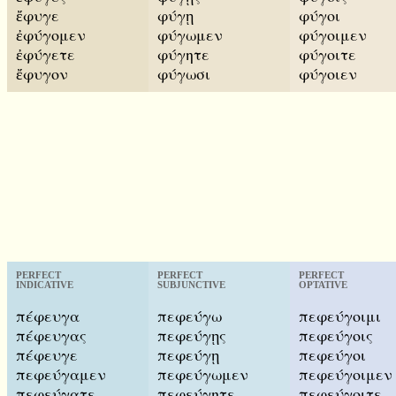
ἔφυγε
φύγῃ
φύγοι
ἐφύγομεν
φύγωμεν
φύγοιμεν
ἐφύγετε
φύγητε
φύγοιτε
ἔφυγον
φύγωσι
φύγοιεν
PERFECT
PERFECT
PERFECT
INDICATIVE
SUBJUNCTIVE
OPTATIVE
πέφευγα
πεφεύγω
πεφεύγοιμι
πέφευγας
πεφεύγῃς
πεφεύγοις
πέφευγε
πεφεύγῃ
πεφεύγοι
πεφεύγαμεν
πεφεύγωμεν
πεφεύγοιμεν
πεφεύγατε
πεφεύγητε
πεφεύγοιτε