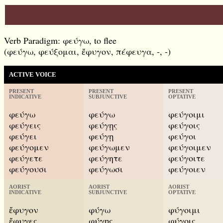
Verb Paradigm: φεύγω, to flee
(φεύγω, φεύξομαι, ἔφυγον, πέφευγα, -, -)
ACTIVE VOICE
PRESENT
PRESENT
PRESENT
INDICATIVE
SUBJUNCTIVE
OPTATIVE
φεύγω
φεύγω
φεύγοιμι
φεύγεις
φεύγῃς
φεύγοις
φεύγει
φεύγῃ
φεύγοι
φεύγομεν
φεύγωμεν
φεύγοιμεν
φεύγετε
φεύγητε
φεύγοιτε
φεύγουσι
φεύγωσι
φεύγοιεν
AORIST
AORIST
AORIST
INDICATIVE
SUBJUNCTIVE
OPTATIVE
ἔφυγον
φύγω
φύγοιμι
ἔφυγες
φύγῃς
φύγοις