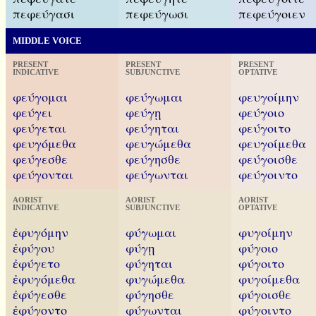
πεφεύγασι
πεφεύγωσι
πεφεύγοιεν
MIDDLE VOICE
PRESENT
PRESENT
PRESENT
INDICATIVE
SUBJUNCTIVE
OPTATIVE
φεύγομαι
φεύγωμαι
φευγοίμην
φεύγει
φεύγῃ
φεύγοιο
φεύγεται
φεύγηται
φεύγοιτο
φευγόμεθα
φευγώμεθα
φευγοίμεθα
φεύγεσθε
φεύγησθε
φεύγοισθε
φεύγονται
φεύγωνται
φεύγοιντο
AORIST
AORIST
AORIST
INDICATIVE
SUBJUNCTIVE
OPTATIVE
ἐφυγόμην
φύγωμαι
φυγοίμην
ἐφύγου
φύγῃ
φύγοιο
ἐφύγετο
φύγηται
φύγοιτο
ἐφυγόμεθα
φυγώμεθα
φυγοίμεθα
ἐφύγεσθε
φύγησθε
φύγοισθε
ἐφύγοντο
φύγωνται
φύγοιντο