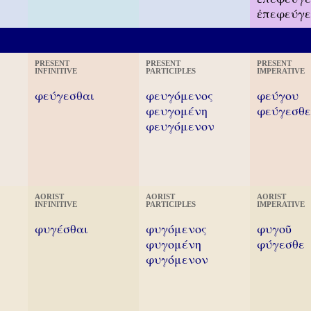
ἐπεφεύγ
PRESENT
PRESENT
PRESENT
INFINITIVE
PARTICIPLES
IMPERATIVE
φεύγεσθαι
φευγόμενος
φεύγου
φευγομένη
φεύγεσθε
φευγόμενον
AORIST
AORIST
AORIST
INFINITIVE
PARTICIPLES
IMPERATIVE
φυγέσθαι
φυγόμενος
φυγοῦ
φυγομένη
φύγεσθε
φυγόμενον