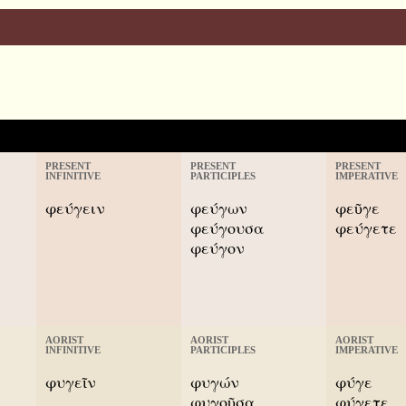
PRESENT
PRESENT
PRESENT
INFINITIVE
PARTICIPLES
IMPERATIVE
φεύγειν
φεύγων
φεῦγε
φεύγουσα
φεύγετε
φεύγον
AORIST
AORIST
AORIST
INFINITIVE
PARTICIPLES
IMPERATIVE
φυγεῖν
φυγών
φύγε
φυγοῦσα
φύγετε