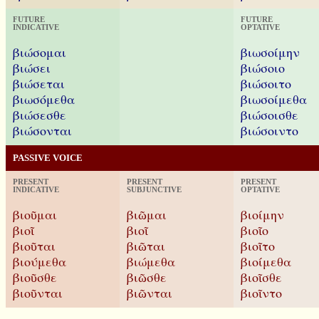
FUTURE
FUTURE
INDICATIVE
OPTATIVE
βιώσομαι
βιωσοίμην
βιώσει
βιώσοιο
βιώσεται
βιώσοιτο
βιωσόμεθα
βιωσοίμεθα
βιώσεσθε
βιώσοισθε
βιώσονται
βιώσοιντο
PASSIVE VOICE
PRESENT
PRESENT
PRESENT
INDICATIVE
SUBJUNCTIVE
OPTATIVE
βιοῦμαι
βιῶμαι
βιοίμην
βιοῖ
βιοῖ
βιοῖο
βιοῦται
βιῶται
βιοῖτο
βιούμεθα
βιώμεθα
βιοίμεθα
βιοῦσθε
βιῶσθε
βιοῖσθε
βιοῦνται
βιῶνται
βιοῖντο