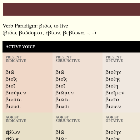
Verb Paradigm: βιόω, to live
(βιόω, βιώσομαι, ἐβίων, βεβίωκα, -, -)
ACTIVE VOICE
PRESENT
PRESENT
PRESENT
INDICATIVE
SUBJUNCTIVE
OPTATIVE
βιῶ
βιῶ
βιοίην
βιοῖς
βιοῖς
βιοίης
βιοῖ
βιοῖ
βιοίη
βιούμεν
βιῶμεν
βιοῖμεν
βιοῦτε
βιῶτε
βιοῖτε
βιοῦσι
βιῶσι
βιοῖεν
AORIST
AORIST
AORIST
INDICATIVE
SUBJUNCTIVE
OPTATIVE
ἐβίων
βίῶ
βιοίην
ἐβίως
βίῷς
βιοίης