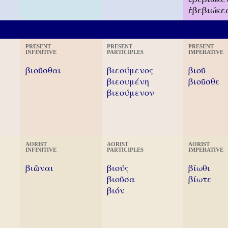
ἐβεβιώκε
PRESENT
PRESENT
PRESENT
INFINITIVE
PARTICIPLES
IMPERATIVE
βιοῦσθαι
βιεούμενος
βιοῦ
βιεουμένη
βιοῦσθε
βιεούμενον
AORIST
AORIST
AORIST
INFINITIVE
PARTICIPLES
IMPERATIVE
βιῶναι
βιούς
βίωθι
βιοῦσα
βίωτε
βιόν