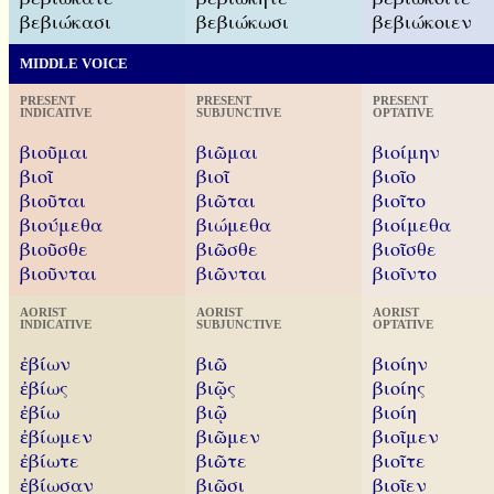
βεβιώκασι
βεβιώκωσι
βεβιώκοιεν
MIDDLE VOICE
PRESENT
PRESENT
PRESENT
INDICATIVE
SUBJUNCTIVE
OPTATIVE
βιοῦμαι
βιῶμαι
βιοίμην
βιοῖ
βιοῖ
βιοῖο
βιοῦται
βιῶται
βιοῖτο
βιούμεθα
βιώμεθα
βιοίμεθα
βιοῦσθε
βιῶσθε
βιοῖσθε
βιοῦνται
βιῶνται
βιοῖντο
AORIST
AORIST
AORIST
INDICATIVE
SUBJUNCTIVE
OPTATIVE
ἐβίων
βιῶ
βιοίην
ἐβίως
βιῷς
βιοίης
ἐβίω
βιῷ
βιοίη
ἐβίωμεν
βιῶμεν
βιοῖμεν
ἐβίωτε
βιῶτε
βιοῖτε
ἐβίωσαν
βιῶσι
βιοῖεν