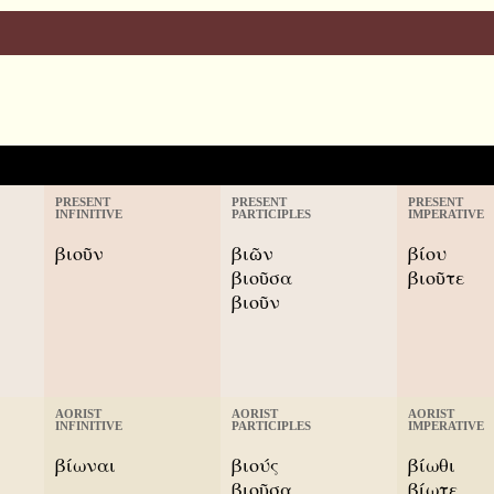
PRESENT
PRESENT
PRESENT
INFINITIVE
PARTICIPLES
IMPERATIVE
βιοῦν
βιῶν
βίου
βιοῦσα
βιοῦτε
βιοῦν
AORIST
AORIST
AORIST
INFINITIVE
PARTICIPLES
IMPERATIVE
βίωναι
βιούς
βίωθι
βιοῦσα
βίωτε