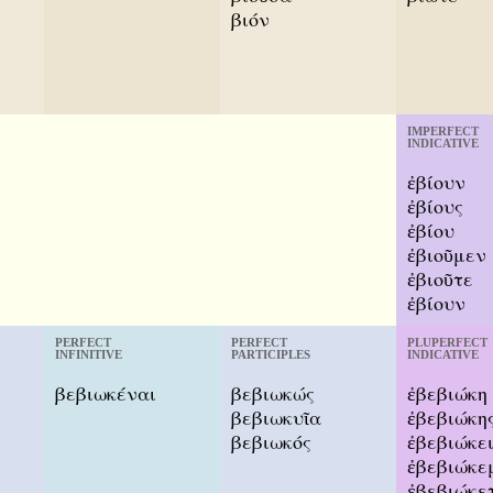
βιόν
IMPERFECT
INDICATIVE
ἐβίουν
ἐβίους
ἐβίου
ἐβιοῦμεν
ἐβιοῦτε
ἐβίουν
PERFECT
PERFECT
PLUPERFECT
INFINITIVE
PARTICIPLES
INDICATIVE
βεβιωκέναι
βεβιωκώς
ἐβεβιώκη
βεβιωκυῖα
ἐβεβιώκη
βεβιωκός
ἐβεβιώκε
ἐβεβιώκε
ἐβεβιώκε