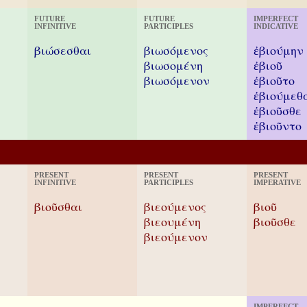
FUTURE
FUTURE
IMPERFECT
INFINITIVE
PARTICIPLES
INDICATIVE
βιώσεσθαι
βιωσόμενος
ἐβιούμην
βιωσομένη
ἐβιοῦ
βιωσόμενον
ἐβιοῦτο
ἐβιούμεθ
ἐβιοῦσθε
ἐβιοῦντο
PRESENT
PRESENT
PRESENT
INFINITIVE
PARTICIPLES
IMPERATIVE
βιοῦσθαι
βιεούμενος
βιοῦ
βιεουμένη
βιοῦσθε
βιεούμενον
IMPERFECT