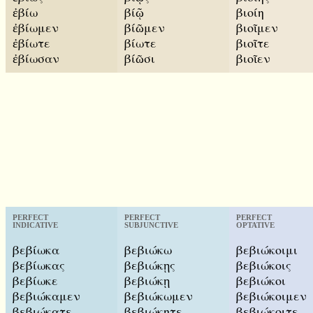
ἐβίω
βίῷ
βιοίη
ἐβίωμεν
βίῶμεν
βιοῖμεν
ἐβίωτε
βίωτε
βιοῖτε
ἐβίωσαν
βίῶσι
βιοῖεν
PERFECT
PERFECT
PERFECT
INDICATIVE
SUBJUNCTIVE
OPTATIVE
βεβίωκα
βεβιώκω
βεβιώκοιμι
βεβίωκας
βεβιώκῃς
βεβιώκοις
βεβίωκε
βεβιώκῃ
βεβιώκοι
βεβιώκαμεν
βεβιώκωμεν
βεβιώκοιμεν
βεβιώκατε
βεβιώκητε
βεβιώκοιτε