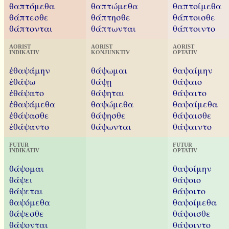
θαπτόμεθα
θαπτώμεθα
θαπτοίμεθα
θάπτεσθε
θάπτησθε
θάπτοισθε
θάπτονται
θάπτωνται
θάπτοιντο
AORIST
AORIST
AORIST
INDIKATIV
KONJUNKTIV
OPTATIV
ἐθαψάμην
θάψωμαι
θαψαίμην
ἐθάψω
θάψῃ
θάψαιο
ἐθάψατο
θάψηται
θάψαιτο
ἐθαψάμεθα
θαψώμεθα
θαψαίμεθα
ἐθάψασθε
θάψησθε
θάψαισθε
ἐθάψαντο
θάψωνται
θάψαιντο
FUTUR
FUTUR
INDIKATIV
OPTATIV
θάψομαι
θαψοίμην
θάψει
θάψοιο
θάψεται
θάψοιτο
θαψόμεθα
θαψοίμεθα
θάψεσθε
θάψοισθε
θάψονται
θάψοιντο