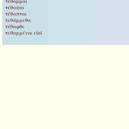
τέθαμμαι
τέθαψαι
τέθαπται
τεθάμμεθα
τέθαφθε
τεθαμμένοι εἰσί