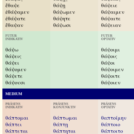
ἔθαψε
θάψῃ
θάψειε
ἐθάψαμεν
θάψωμεν
θάψαιμεν
ἐθάψατε
θάψητε
θάψαιτε
ἔθαψαν
θάψωσι
θάψειαν
FUTUR
FUTUR
INDIKATIV
OPTATIV
θάψω
θάψοιμι
θάψεις
θάψοις
θάψει
θάψοι
θάψομεν
θάψοιμεν
θάψετε
θάψοιτε
θάψουσι
θάψοιεν
MEDIUM
PRÄSENS
PRÄSENS
PRÄSENS
INDIKATIV
KONJUNKTIV
OPTATIV
θάπτομαι
θάπτωμαι
θαπτοίμην
θάπτει
θάπτῃ
θάπτοιο
θάπτεται
θάπτηται
θάπτοιτο