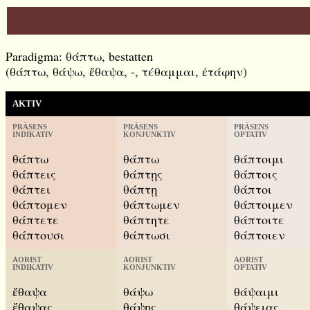
Paradigma: θάπτω, bestatten
(θάπτω, θάψω, ἔθαψα, -, τέθαμμαι, ἐτάφην)
AKTIV
PRÄSENS
PRÄSENS
PRÄSENS
INDIKATIV
KONJUNKTIV
OPTATIV
θάπτω
θάπτω
θάπτοιμι
θάπτεις
θάπτῃς
θάπτοις
θάπτει
θάπτῃ
θάπτοι
θάπτομεν
θάπτωμεν
θάπτοιμεν
θάπτετε
θάπτητε
θάπτοιτε
θάπτουσι
θάπτωσι
θάπτοιεν
AORIST
AORIST
AORIST
INDIKATIV
KONJUNKTIV
OPTATIV
ἔθαψα
θάψω
θάψαιμι
ἔθαψας
θάψῃς
θάψειας