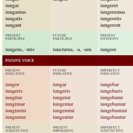
iungat
iungeret
iungamus
iungeremus
iungatis
iungeretis
iungant
iungerent
PRESENT
FUTURE
PRESENT
PARTICIPLE
PARTICIPLE
INFINITIVE
iungens, -ntis
iuncturus, -a, -um
iungere
PASSIVE VOICE
PRESENT
FUTURE
IMPERFECT
INDICATIVE
INDICATIVE
INDICATIVE
iungor
iungar
iungebar
iungeris
iungeris
iungebaris
iungitur
iungetur
iungebatur
iungimur
iungemur
iungebamur
iungimini
iungemini
iungebamini
iunguntur
iungentur
iungebantur
PRESENT
PRESENT
IMPERFECT
SUBJUNCTIVE
IMPERATIVE
SUBJUNCTIVE