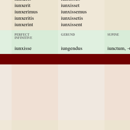
iunxerit
iunxisset
iunxerimus
iunxissemus
iunxeritis
iunxissetis
iunxerint
iunxissent
PERFECT
GERUND
SUPINE
INFINITIVE
iunxisse
iungendus
iunctum, -