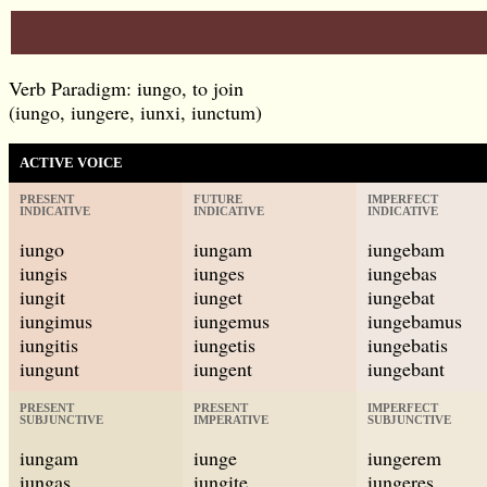
Verb Paradigm: iungo, to join
(iungo, iungere, iunxi, iunctum)
ACTIVE VOICE
PRESENT
FUTURE
IMPERFECT
INDICATIVE
INDICATIVE
INDICATIVE
iungo
iungam
iungebam
iungis
iunges
iungebas
iungit
iunget
iungebat
iungimus
iungemus
iungebamus
iungitis
iungetis
iungebatis
iungunt
iungent
iungebant
PRESENT
PRESENT
IMPERFECT
SUBJUNCTIVE
IMPERATIVE
SUBJUNCTIVE
iungam
iunge
iungerem
iungas
iungite
iungeres