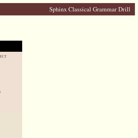
Sphinx Classical Grammar Drill
ECT
s